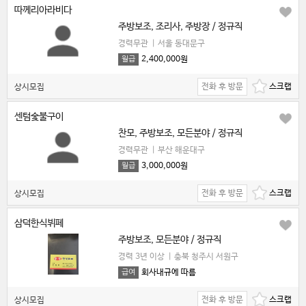
따께리아라비다
주방보조, 조리사, 주방장 / 정규직
경력무관
|
서울 동대문구
2,400,000원
월급
전화 후 방문
상시모집
센텀숯불구이
찬모, 주방보조, 모든분야 / 정규직
경력무관
|
부산 해운대구
3,000,000원
월급
전화 후 방문
상시모집
삼덕한식뷔페
주방보조, 모든분야 / 정규직
경력 3년 이상
|
충북 청주시 서원구
회사내규에 따름
급여
전화 후 방문
상시모집