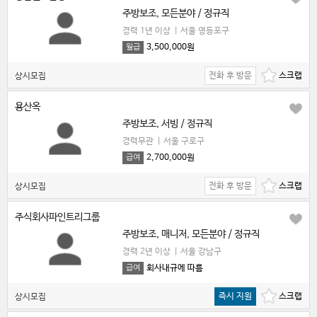
주방보조, 모든분야 / 정규직
경력 1년 이상
|
서울 영등포구
3,500,000원
월급
전화 후 방문
상시모집
용산옥
주방보조, 서빙 / 정규직
경력무관
|
서울 구로구
2,700,000원
급여
전화 후 방문
상시모집
주식회사파인트리그룹
주방보조, 매니저, 모든분야 / 정규직
경력 2년 이상
|
서울 강남구
회사내규에 따름
급여
즉시 지원
상시모집