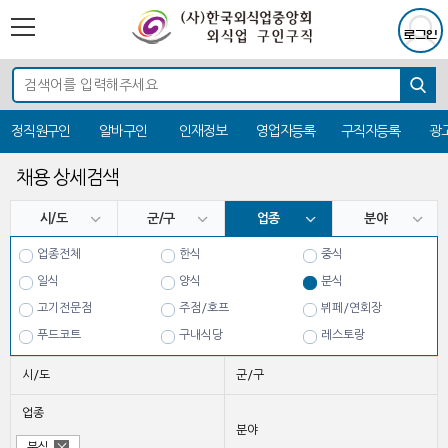
정직원구인
알바구인
인재정보
영업자등록
구직자등록
광
채용 상세검색
시/도
군/구
업종
분야
업종전체
한식
중식
일식
양식
분식
고기전문점
주점/호프
뷔페/연회장
푸드코트
구내식당
레스토랑
치킨
시/도
군/구
업종
분야
분식