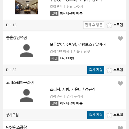
경력무관
|
전남 나주시
회사내규에 따름
급여
전화 후 방문
D - 13
솔솥강남역점
모든분야, 주방장, 주방보조 / 알바직
경력 1년 이하
|
서울 강남구
14,000원
시급
즉시 지원
D - 32
고메스퀘어구리점
조리사, 서빙, 카운터 / 정규직
경력무관
|
경기 구리시
회사내규에 따름
급여
즉시 지원
상시모집
당산원조곱창