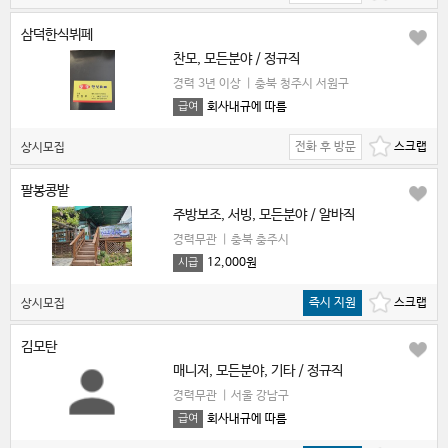
삼덕한식뷔페
찬모, 모든분야 / 정규직
경력 3년 이상
|
충북 청주시 서원구
회사내규에 따름
급여
전화 후 방문
상시모집
팔봉콩밭
주방보조, 서빙, 모든분야 / 알바직
경력무관
|
충북 충주시
12,000원
시급
즉시 지원
상시모집
김모탄
매니저, 모든분야, 기타 / 정규직
경력무관
|
서울 강남구
회사내규에 따름
급여