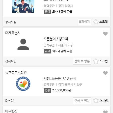
경력무관
|
경기 광명시
회사내규에 따름
급여
홈페이지
상시모집
대게특별시
모든분야 / 정규직
경력무관
|
서울 마포구
회사내규에 따름
급여
전화 후 방문
상시모집
동백성루카병원
서빙, 모든분야 / 정규직
경력무관
|
경기 용인시 기흥구
27,000,000원
연봉
전화 후 방문
D - 24
바른밥상