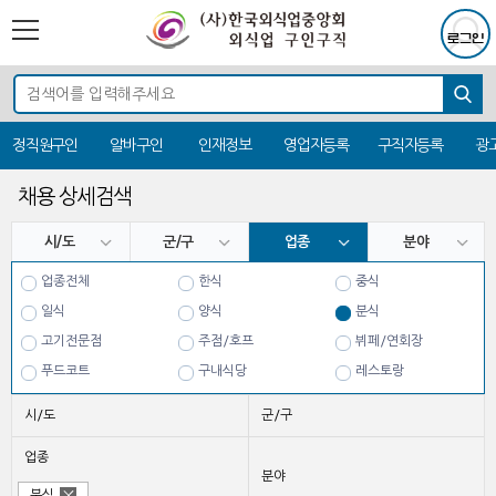
정직원구인
알바구인
인재정보
영업자등록
구직자등록
광
채용 상세검색
시/도
군/구
업종
분야
업종전체
한식
중식
일식
양식
분식
고기전문점
주점/호프
뷔페/연회장
푸드코트
구내식당
레스토랑
치킨
시/도
군/구
업종
분야
분식