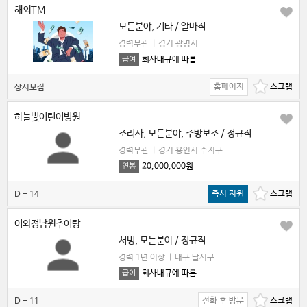
해외TM
모든분야, 기타 / 알바직
경력무관
|
경기 광명시
회사내규에 따름
급여
홈페이지
상시모집
하늘빛어린이병원
조리사, 모든분야, 주방보조 / 정규직
경력무관
|
경기 용인시 수지구
20,000,000원
연봉
즉시 지원
D - 14
이와정남원추어탕
서빙, 모든분야 / 정규직
경력 1년 이상
|
대구 달서구
회사내규에 따름
급여
전화 후 방문
D - 11