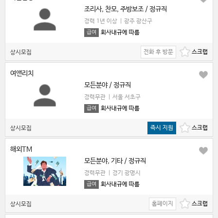
조리사, 찬모, 주방보조 / 정규직
경력 1년 이상
|
광주 광산구
회사내규에 따름
급여
전화 후 방문
상시모집
여앤리치
모든분야 / 정규직
경력무관
|
서울 서초구
회사내규에 따름
급여
즉시 지원
상시모집
해외TM
모든분야, 기타 / 정규직
경력무관
|
경기 광명시
회사내규에 따름
급여
홈페이지
상시모집