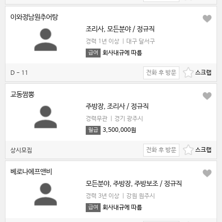
이와정남원추어탕
조리사, 모든분야 / 정규직
경력 1년 이상
|
대구 달서구
회사내규에 따름
급여
전화 후 방문
D - 11
교동짬뽕
주방장, 조리사 / 정규직
경력무관
|
경기 광주시
3,500,000원
월급
전화 후 방문
상시모집
베로나에프앤비
모든분야, 주방장, 주방보조 / 정규직
경력 3년 이상
|
강원 원주시
회사내규에 따름
급여