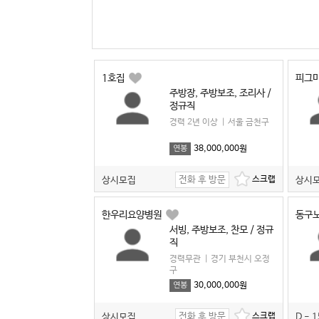
1호집
피그
주방장, 주방보조, 조리사 /
정규직
경력 2년 이상
|
서울 금천구
38,000,000원
연봉
전화 후 방문
상시모집
상시
한우리요양병원
동구
서빙, 주방보조, 찬모 / 정규
직
경력무관
|
경기 부천시 오정
구
30,000,000원
연봉
전화 후 방문
상시모집
D - 1