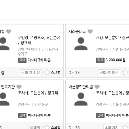
미엘
서래순대국
주방장, 주방보조, 모든분야
서빙, 모든분야 / 정
/ 정규직
경력 2년 이상
|
경기 용인시
경력무관
|
서울 동작
수지구
회사내규에 따름
3,200,000원
급여
월급
전화 후 방문
전화 후 방문
모집
D - 15
노인복지관
바른경희한의원
조리사, 모든분야 / 정규직
조리사, 모든분야 / 
경력무관
|
인천 동구
경력무관
|
서울 은평
회사내규에 따름
회사내규에 따름
급여
급여
이메일
홈페이지
5
D - 30