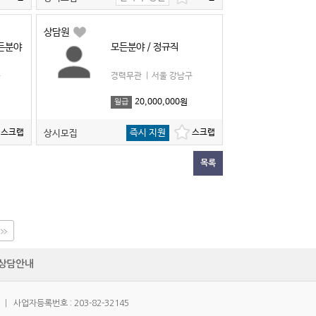
상담원
모든분야
모든분야 / 정규직
구
경력무관
|
서울 강남구
20,000,000원
월급
즉시 지원
상시모집
목록
상담안내
|
사업자등록번호 : 203-82-32145