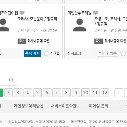
키즈어린이집
더엘산후조리원
조리사, 모든분야 / 정규직
주방보조, 조리사, 
/ 정규직
경력 1년 이상
|
서울 강남구
경력무관
|
광주 광산
회사내규에 따름
회사내규에 따름
급여
급여
즉시 지원
전화 후 방문
5
상시모집
2
3
4
5
6
7
8
9
10
11
12
개
개인정보처리방침
서비스이용약관
이메일 문의
우석
|
직업정보제공사업 : 서울청 제2018-15호
|
통신판매업 : 제 2018-서울중구-0733호