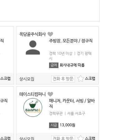
옥당골주식회사
규직
주방장, 모든분야 / 정규직
구
경력 10년 이상
|
경기 평택
시
회사내규에 따름
급여
전화 후 방문
상시모집
테이스티컴퍼니
정규직
매니저, 카운터, 서빙 / 알바
직
구
경력무관
|
서울 서초구
13,000원
시급
전화 후 방문
상시모집