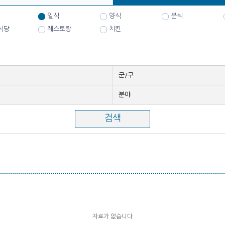
일식
양식
분식
식당
레스토랑
치킨
군/구
분야
자료가 없습니다