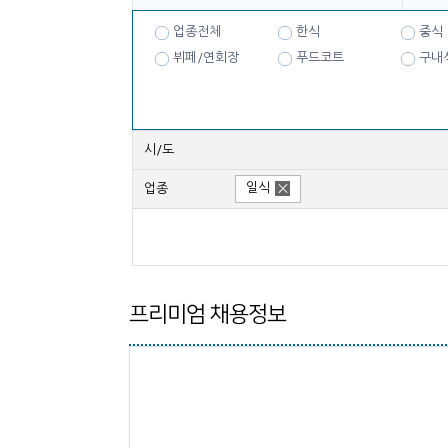
업종전체
한식
중식
뷔페/연회장
푸드코트
구내
시/도
일식
업종
프리미엄 채용정보