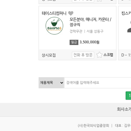
테이스티컴퍼니
킹스
모든분야, 매니저, 카운터 /
정규직
경력무관
|
서울 성동구
3,500,000원
월급
전화 후 방문
상시모집
D - 1
1
회사소
(사)한국외식업중앙회
|
대표 : 김