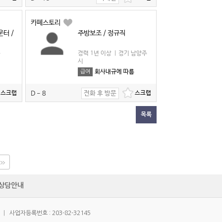
카페스토리
운터 /
주방보조 / 정규직
구
경력 1년 이상
|
경기 남양주
시
회사내규에 따름
급여
전화 후 방문
D - 8
목록
상담안내
|
사업자등록번호 : 203-82-32145