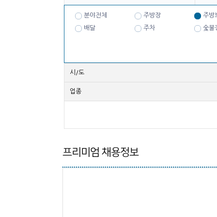
분야전체
주방장
주방
배달
주차
숯불
시/도
업종
프리미엄 채용정보