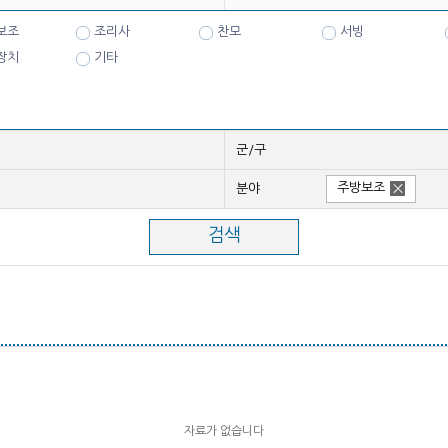
보조
조리사
찬모
서빙
장치
기타
군/구
주방보조
분야
자료가 없습니다