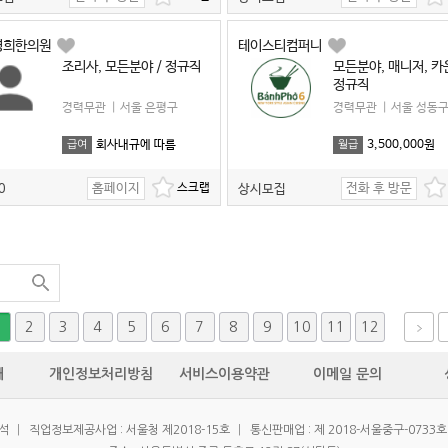
경희한의원
테이스티컴퍼니
조리사, 모든분야 / 정규직
모든분야, 매니저, 카
정규직
경력무관
|
서울 은평구
경력무관
|
서울 성동
회사내규에 따름
3,500,000원
급여
월급
홈페이지
전화 후 방문
0
상시모집
2
3
4
5
6
7
8
9
10
11
12
개
개인정보처리방침
서비스이용약관
이메일 문의
우석
|
직업정보제공사업 : 서울청 제2018-15호
|
통신판매업 : 제 2018-서울중구-0733호