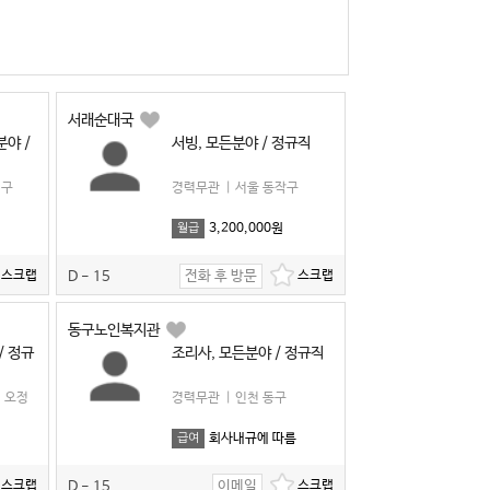
서래순대국
분야 /
서빙, 모든분야 / 정규직
대구
경력무관
|
서울 동작구
3,200,000원
월급
전화 후 방문
D - 15
동구노인복지관
/ 정규
조리사, 모든분야 / 정규직
 오정
경력무관
|
인천 동구
회사내규에 따름
급여
이메일
D - 15