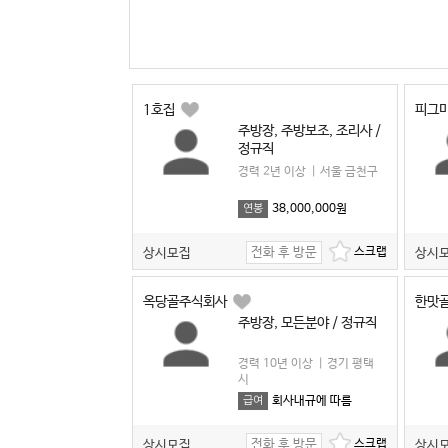
1호집
피그
주방장, 주방보조, 조리사 /
정규직
경력 2년 이상
|
서울 금천구
38,000,000원
연봉
전화 후 방문
상시모집
상시
옥당골주식회사
한맛
주방장, 모든분야 / 정규직
경력 10년 이상
|
경기 평택
시
회사내규에 따름
급여
전화 후 방문
상시모집
상시