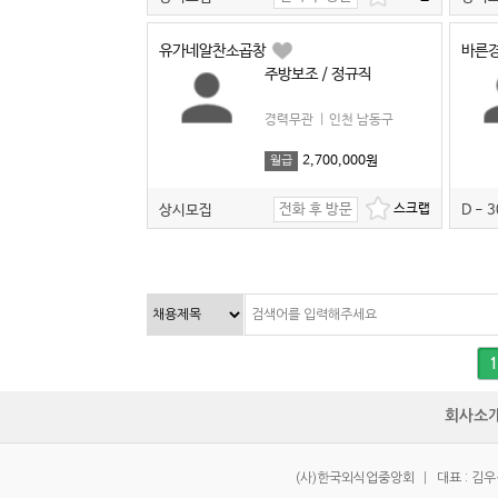
유가네알찬소곱창
바른
주방보조 / 정규직
경력무관
|
인천 남동구
2,700,000원
월급
전화 후 방문
상시모집
D - 3
1
회사소
(사)한국외식업중앙회
|
대표 : 김