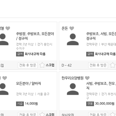
미엘
온돈
주방장, 주방보조, 모든분야
주방보조, 서빙, 모든
/ 정규직
정규직
경력 2년 이상
|
경기 용인시
경력무관
|
부산 해운
수지구
회사내규에 따름
회사내규에 따름
급여
급여
전화 후 방문
전화 후 방문
모집
D - 42
골
한우리요양병원
모든분야 / 알바직
서빙, 주방보조, 찬모 
직
경력 3년 이상
|
서울 중구
경력무관
|
경기 부천시
구
14,000원
30,000,000원
시급
연봉
전화 후 방문
전화 후 방문
모집
상시모집