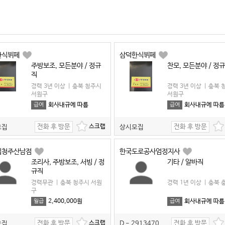
한식뷔페
삼덕한식뷔페
주방보조, 모든분야 / 정규
찬모, 모든분야 / 정
직
경력 3년 이상
|
충북 청주시
경력 3년 이상
|
충북 
서원구
서원구
회사내규에 따름
회사내규에 따름
급여
급여
전화 후 방문
전화 후 방문
모집
상시모집
집청주산남점
한국도로공사엄정지사
조리사, 주방보조, 서빙 / 정
기타 / 알바직
규직
경력무관
|
충북 청주시 서원
경력 1년 이상
|
충북 
구
2,400,000원
회사내규에 따름
월급
급여
전화 후 방문
전화 후 방문
모집
D - 2913470