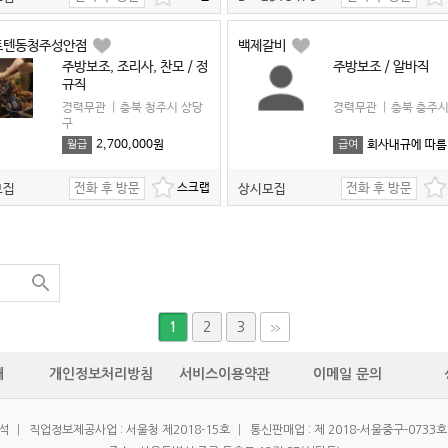
트텐동청주성안점
백제갈비
주방보조, 조리사, 찬모 / 정
주방보조 / 알바직
규직
경력무관
|
충북 청주시 상당
경력무관
|
충북 충주
구
2,700,000원
회사내규에 따름
월급
급여
전화 후 방문
전화 후 방문
모집
상시모집
2
3
1
개
개인정보처리방침
서비스이용약관
이메일 문의
우석
|
직업정보제공사업 : 서울청 제2018-15호
|
통신판매업 : 제 2018-서울중구-0733호