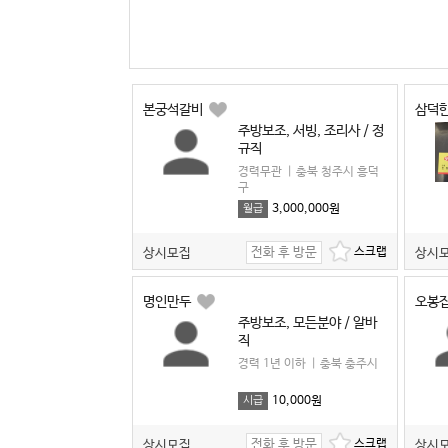
본궁석갈비
삼덕
주방보조, 서빙, 조리사 / 정
규직
경력무관
|
충북 청주시 흥덕
구
3,000,000원
월급
전화 후 방문
상시모집
상시
명인만두
오봉
주방보조, 모든분야 / 알바
직
경력 1년 이하
|
충북 충주시
10,000원
시급
전화 후 방문
상시모집
상시