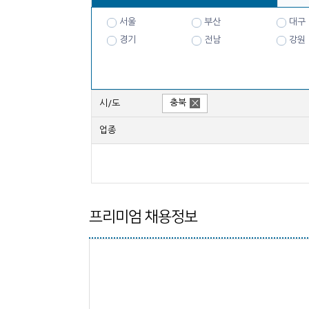
서울
부산
대구
경기
전남
강원
충북
시/도
업종
프리미엄 채용정보