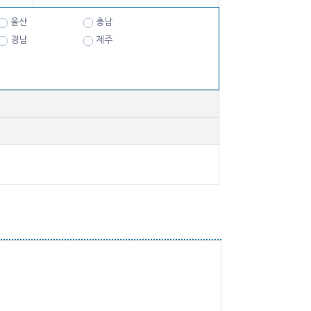
울산
충남
경남
제주