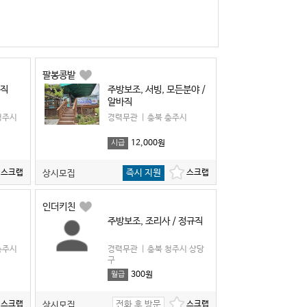
팔봉콩밭
규직
주방보조, 서빙, 모든분야 /
알바직
청주시
경력무관
|
충북 충주시
12,000원
시급
즉시 지원
상시모집
인더키친
주방보조, 조리사 / 정규직
충주시
경력무관
|
충북 청주시 상당
구
300원
월급
전화 후 방문
상시모집