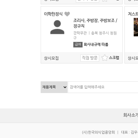
이학한정식
저스
조리사, 주방장, 주방보조 /
정규직
경력무관
|
충북 청주시 청원
구
회사내규에 따름
급여
직접 방문
상시모집
상시
회사소
(사)한국외식업중앙회
|
대표 : 김