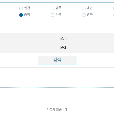
인천
광주
대전
충북
전북
경북
군/구
분야
자료가 없습니다