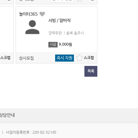
놀이터365
서빙 / 알바직
시
경력무관
|
충북 충주시
9,000원
시급
즉시 지원
상시모집
목록
상담안내
|
사업자등록번호 : 203-82-32145