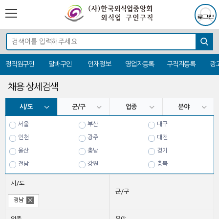
정직원구인
알바구인
인재정보
영업자등록
구직자등록
광
채용 상세검색
시/도
군/구
업종
분야
서울
부산
대구
인천
광주
대전
울산
충남
경기
전남
강원
충북
전북
경북
경남
시/도
제주
군/구
경남