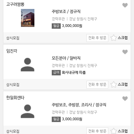
고구려짬뽕
주방보조 / 정규직
경력무관
|
경남 창원시 진해구
3,000,000원
월급
전화 후 방문
상시모집
임진각
모든분야 / 알바직
경력무관
|
경남 창원시 진해구
회사내규에 따름
급여
전화 후 방문
상시모집
한일회센타
주방보조, 주방장, 조리사 / 정규직
경력무관
|
경남 창원시 의창구
3,000,000원
월급
전화 후 방문
상시모집