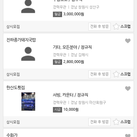
경력무관
|
경남 창원시 성산구
3,000,000원
월급
전화 후 방문
상시모집
진하종가돼지국밥
기타, 모든분야 / 정규직
경력무관
|
경남 김해시
2,800,000원
월급
전화 후 방문
상시모집
한산도횟집
서빙, 카운터 / 정규직
경력무관
|
경남 창원시 마산회원구
10,000원
시급
전화 후 방문
상시모집
수화가