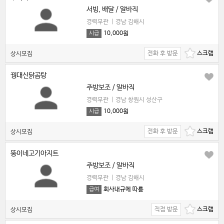
서빙, 배달 / 알바직
경력무관
|
경남 김해시
10,000원
시급
전화 후 방문
상시모집
꿩대신닭곰탕
주방보조 / 알바직
경력무관
|
경남 창원시 성산구
10,000원
시급
전화 후 방문
상시모집
뚱이네고기아지트
주방보조 / 알바직
경력무관
|
경남 김해시
회사내규에 따름
급여
직접 방문
상시모집