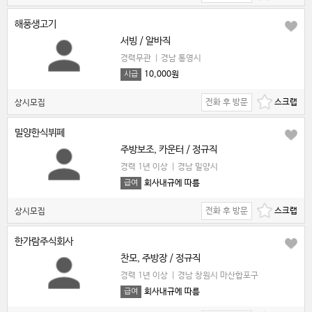
해풍생고기
서빙 / 알바직
경력무관
|
경남 통영시
10,000원
시급
전화 후 방문
상시모집
밀양한식뷔페
주방보조, 카운터 / 정규직
경력 1년 이상
|
경남 밀양시
회사내규에 따름
급여
전화 후 방문
상시모집
한가람주식회사
찬모, 주방장 / 정규직
경력 1년 이상
|
경남 창원시 마산합포구
회사내규에 따름
급여