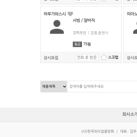
하루가와스시
피아
서빙 / 알바직
경력무관
|
강원 춘천시
75원
월급
전화 후 방문
상시모집
상시
회사소
(사)한국외식업중앙회
|
대표 : 김