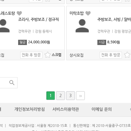
노레스토랑
미락초밥
조리사, 주방보조 / 정규직
주방보조, 서빙 / 알
경력무관
|
강원 동해시
경력무관
|
강원 평창
24,000,000원
8,590원
월급
시급
전화 후 방문
전화 후 방문
모집
상시모집
2
3
1
개
개인정보처리방침
서비스이용약관
이메일 문의
우석
|
직업정보제공사업 : 서울청 제2018-15호
|
통신판매업 : 제 2018-서울중구-0733호