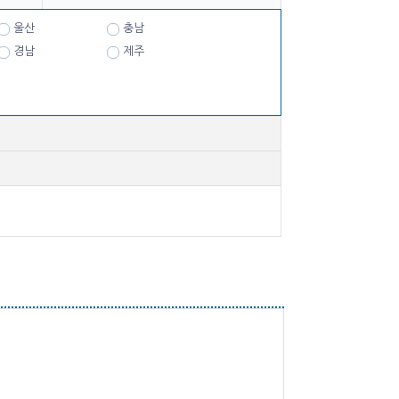
울산
충남
경남
제주