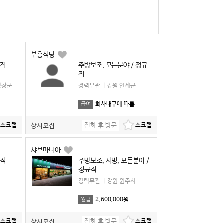
부흥식당
규직
주방보조, 모든분야 / 정규
직
평창군
경력무관
|
강원 인제군
회사내규에 따름
급여
전화 후 방문
상시모집
샤브마니아
바직
주방보조, 서빙, 모든분야 /
정규직
시
경력무관
|
강원 원주시
2,600,000원
월급
전화 후 방문
상시모집