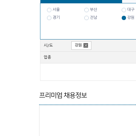
서울
부산
대구
경기
전남
강원
강원
시/도
업종
프리미엄 채용정보