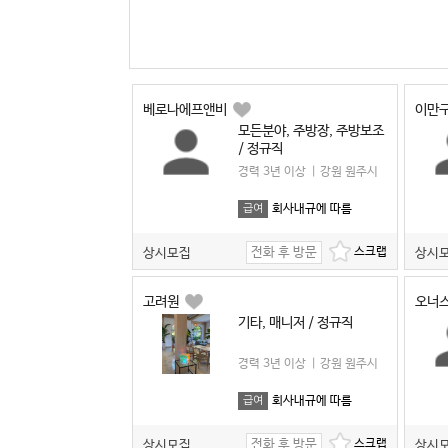
베로나에프앤비
이만
모든분야, 주방장, 주방보조
/ 정규직
경력 3년 이상
|
강원 원주시
회사내규에 따름
급여
전화 후 방문
상시모집
상시
고려원
오너
기타, 매니저 / 정규직
경력 3년 이상
|
강원 원주시
회사내규에 따름
급여
전화 후 방문
상시모집
상시