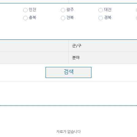
인천
광주
대전
충북
전북
경북
군/구
분야
자료가 없습니다