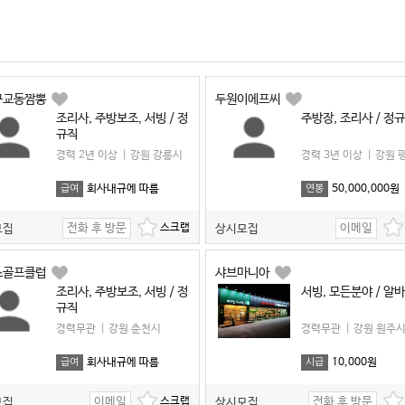
구교동짬뽕
두원이에프씨
조리사, 주방보조, 서빙 / 정
주방장, 조리사 / 정
규직
경력 2년 이상
|
강원 강릉시
경력 3년 이상
|
강원 
회사내규에 따름
50,000,000원
급여
연봉
전화 후 방문
이메일
모집
상시모집
스골프클럽
샤브마니아
조리사, 주방보조, 서빙 / 정
서빙, 모든분야 / 알
규직
경력무관
|
강원 춘천시
경력무관
|
강원 원주
회사내규에 따름
10,000원
급여
시급
이메일
전화 후 방문
모집
상시모집