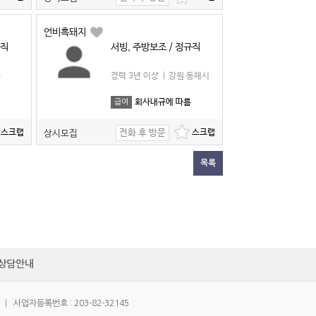
언비흑돼지
바직
서빙, 주방보조 / 정규직
군
경력 3년 이상
|
강원 동해시
회사내규에 따름
급여
전화 후 방문
상시모집
목록
상담안내
|
사업자등록번호 : 203-82-32145