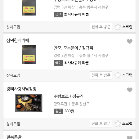
경력 3년 이상
|
충북 청주시 서원구
회사내규에 따름
급여
전화 후 방문
상시모집
삼덕한식뷔페
찬모, 모든분야 / 정규직
경력 3년 이상
|
충북 청주시 서원구
회사내규에 따름
급여
전화 후 방문
상시모집
왕뼈사랑하남정정
주방보조 / 정규직
경력무관
|
광주 광산구
280원
월급
전화 후 방문
상시모집
팔봉콩밭