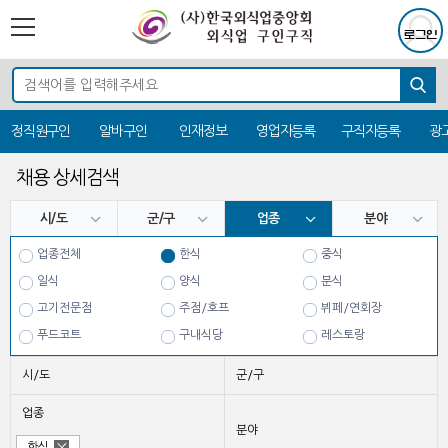
정직원구인
알바구인
인재정보
영업자등록
구직자등록
광
채용 상세검색
시/도
군/구
업종
분야
업종전체
한식
중식
일식
양식
분식
고기전문점
주점/호프
뷔페/연회장
푸드코트
구내식당
레스토랑
치킨
시/도
군/구
업종
분야
한식