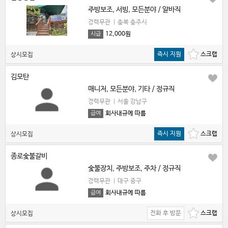
주방보조, 서빙, 모든분야 / 알바직
경력무관
|
충북 충주시
12,000원
시급
즉시 지원
상시모집
김모탄
매니저, 모든분야, 기타 / 정규직
경력무관
|
서울 강남구
회사내규에 따름
급여
즉시 지원
상시모집
종로숯불갈비
숯불장치, 주방보조, 주차 / 정규직
경력무관
|
대구 중구
회사내규에 따름
급여
전화 후 방문
상시모집