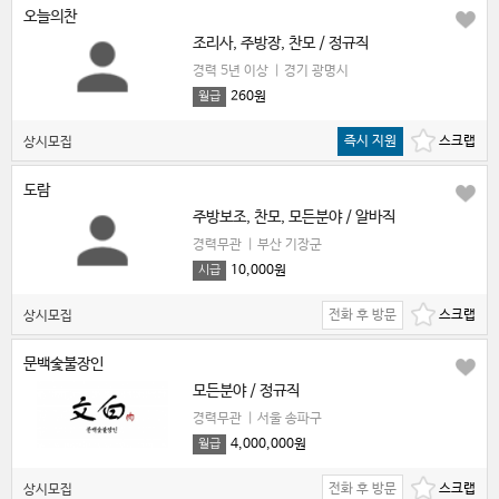
오늘의찬
조리사, 주방장, 찬모 / 정규직
경력 5년 이상
|
경기 광명시
260원
월급
즉시 지원
상시모집
도람
주방보조, 찬모, 모든분야 / 알바직
경력무관
|
부산 기장군
10,000원
시급
전화 후 방문
상시모집
문백숯불장인
모든분야 / 정규직
경력무관
|
서울 송파구
4,000,000원
월급
전화 후 방문
상시모집