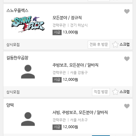
스노우플렉스
모든분야 / 정규직
경력무관
|
경기 하남시
13,000원
시급
전화 후 방문
상시모집
길동한우곱창
주방보조, 모든분야 / 알바직
경력무관
|
서울 강동구
12,000원
시급
직접 방문
상시모집
양떡
서빙, 주방보조, 모든분야 / 알바직
경력무관
|
서울 서초구
12,000원
시급