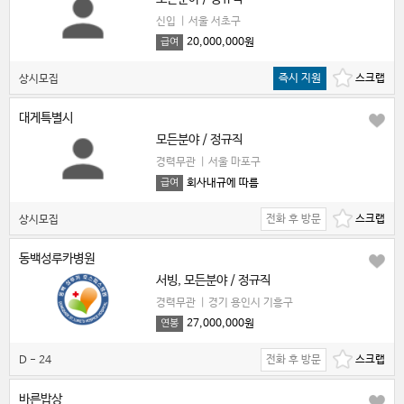
신입
|
서울 서초구
20,000,000원
급여
즉시 지원
상시모집
대게특별시
모든분야 / 정규직
경력무관
|
서울 마포구
회사내규에 따름
급여
전화 후 방문
상시모집
동백성루카병원
서빙, 모든분야 / 정규직
경력무관
|
경기 용인시 기흥구
27,000,000원
연봉
전화 후 방문
D - 24
바른밥상