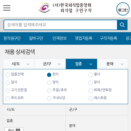
정직원구인
알바구인
인재정보
영업자등록
구직자등록
광
채용 상세검색
시/도
군/구
업종
분야
업종전체
한식
중식
일식
양식
분식
고기전문점
주점/호프
뷔페/연회장
푸드코트
구내식당
레스토랑
치킨
시/도
군/구
업종
분야
한식