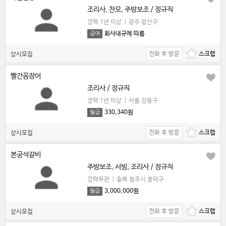
조리사, 찬모, 주방보조 / 정규직
경력 1년 이상
|
광주 광산구
회사내규에 따름
급여
전화 후 방문
상시모집
빨간꼼장어
조리사 / 정규직
경력 1년 이상
|
서울 강동구
330,340원
월급
전화 후 방문
상시모집
본궁석갈비
주방보조, 서빙, 조리사 / 정규직
경력무관
|
충북 청주시 흥덕구
3,000,000원
월급
전화 후 방문
상시모집