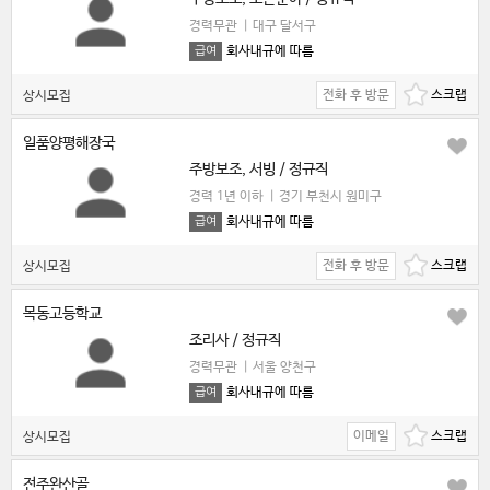
경력무관
|
대구 달서구
회사내규에 따름
급여
전화 후 방문
상시모집
일품양평해장국
주방보조, 서빙 / 정규직
경력 1년 이하
|
경기 부천시 원미구
회사내규에 따름
급여
전화 후 방문
상시모집
목동고등학교
조리사 / 정규직
경력무관
|
서울 양천구
회사내규에 따름
급여
이메일
상시모집
전주완산골