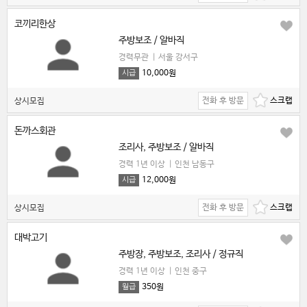
코끼리한상
주방보조 / 알바직
경력무관
|
서울 강서구
10,000원
시급
전화 후 방문
상시모집
돈까스회관
조리사, 주방보조 / 알바직
경력 1년 이상
|
인천 남동구
12,000원
시급
전화 후 방문
상시모집
대박고기
주방장, 주방보조, 조리사 / 정규직
경력 1년 이상
|
인천 중구
350원
월급