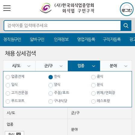
정직원구인
알바구인
인재정보
영업자등록
구직자등록
광
채용 상세검색
시/도
군/구
업종
분야
업종전체
한식
중식
일식
양식
분식
고기전문점
주점/호프
뷔페/연회장
푸드코트
구내식당
레스토랑
치킨
시/도
군/구
업종
분야
한식