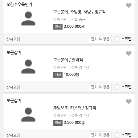
오한수우육면가
모든분야, 주방장, 서빙 / 정규직
경력무관
|
서울 중구
3,000,000원
월급
전화 후 방문
상시모집
보문갈비
모든분야 / 알바직
경력무관
|
경북 경주시
10,000원
시급
전화 후 방문
상시모집
보문갈비
주방보조, 카운터 / 정규직
경력무관
|
경북 경주시
3,500,000원
월급
전화 후 방문
상시모집