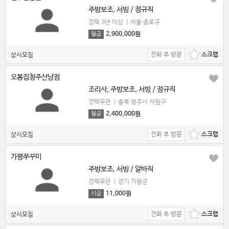
주방보조, 서빙 / 정규직
경력 3년 이상
|
서울 종로구
2,900,000원
월급
전화 후 방문
상시모집
오봉집청주산남점
조리사, 주방보조, 서빙 / 정규직
경력무관
|
충북 청주시 서원구
2,400,000원
월급
전화 후 방문
상시모집
가평쭈꾸미
주방보조, 서빙 / 알바직
경력무관
|
경기 가평군
11,000원
시급
전화 후 방문
상시모집