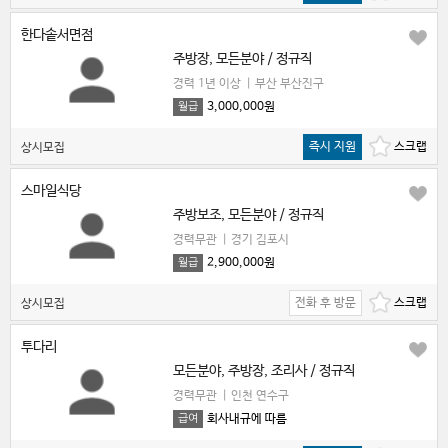
한다솥서면점
주방장, 모든분야 / 정규직
경력 1년 이상
|
부산 부산진구
3,000,000원
월급
즉시 지원
상시모집
스마일식당
주방보조, 모든분야 / 정규직
경력무관
|
경기 김포시
2,900,000원
월급
전화 후 방문
상시모집
투다리
모든분야, 주방장, 조리사 / 정규직
경력무관
|
인천 연수구
회사내규에 따름
급여