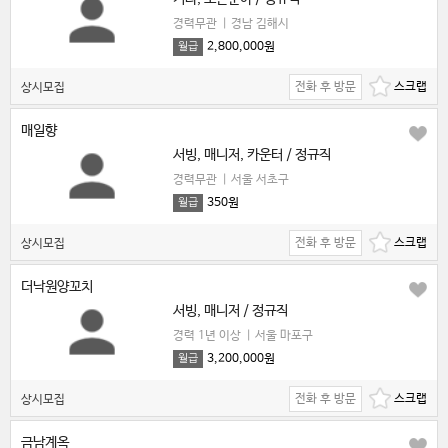
경력무관
|
경남 김해시
2,800,000원
월급
전화 후 방문
상시모집
매일향
서빙, 매니저, 카운터 / 정규직
경력무관
|
서울 서초구
350원
월급
전화 후 방문
상시모집
더낙원양꼬치
서빙, 매니저 / 정규직
경력 1년 이상
|
서울 마포구
3,200,000원
월급
전화 후 방문
상시모집
금남계옥