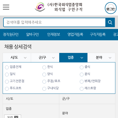
정직원구인
알바구인
인재정보
영업자등록
구직자등록
광
채용 상세검색
시/도
군/구
업종
분야
업종전체
한식
중식
일식
양식
분식
고기전문점
주점/호프
뷔페/연회장
푸드코트
구내식당
레스토랑
치킨
시/도
군/구
업종
분야
치킨