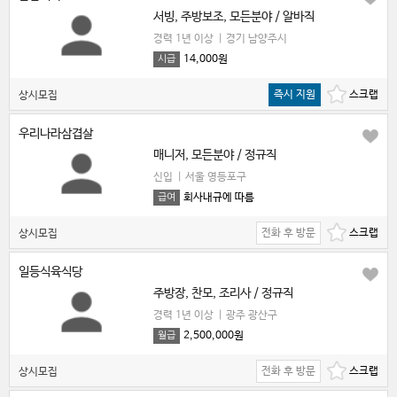
서빙, 주방보조, 모든분야 / 알바직
경력 1년 이상
|
경기 남양주시
14,000원
시급
즉시 지원
상시모집
우리나라삼겹살
매니저, 모든분야 / 정규직
신입
|
서울 영등포구
회사내규에 따름
급여
전화 후 방문
상시모집
일등식육식당
주방장, 찬모, 조리사 / 정규직
경력 1년 이상
|
광주 광산구
2,500,000원
월급
전화 후 방문
상시모집