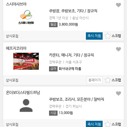
스시야샤브야
주방장, 주방보조, 기타 / 정규직
경력 1년 이상
|
충남 아산시
3,800,000원
월급
즉시 지원
상시모집
에프지코리아
카운터, 매니저, 기타 / 정규직
경력무관
|
서울 서초구
회사내규에 따름
급여
홈페이지
상시모집
온더보더스타필드하남
주방보조, 조리사, 모든분야 / 알바직
경력무관
|
경기 하남시
13,000원
시급
즉시 지원
상시모집