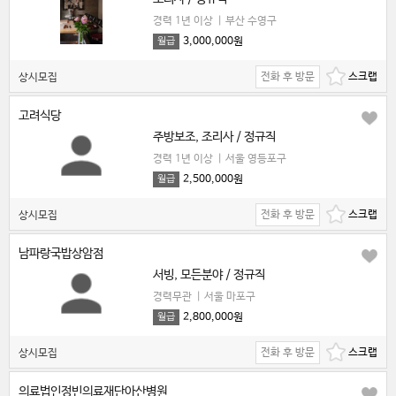
경력 1년 이상
|
부산 수영구
3,000,000원
월급
전화 후 방문
상시모집
고려식당
주방보조, 조리사 / 정규직
경력 1년 이상
|
서울 영등포구
2,500,000원
월급
전화 후 방문
상시모집
남파랑국밥상암점
서빙, 모든분야 / 정규직
경력무관
|
서울 마포구
2,800,000원
월급
전화 후 방문
상시모집
의료법인정빈의료재단아산병원