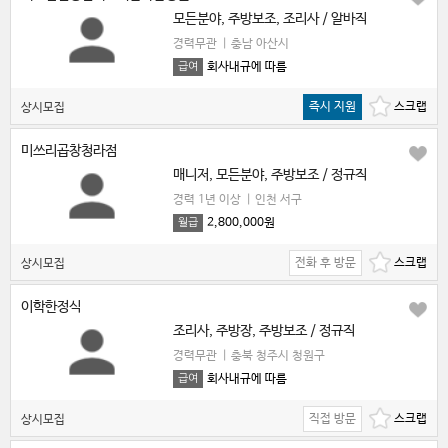
모든분야, 주방보조, 조리사 / 알바직
경력무관
|
충남 아산시
회사내규에 따름
급여
즉시 지원
상시모집
미쓰리곱창청라점
매니저, 모든분야, 주방보조 / 정규직
경력 1년 이상
|
인천 서구
2,800,000원
월급
전화 후 방문
상시모집
이학한정식
조리사, 주방장, 주방보조 / 정규직
경력무관
|
충북 청주시 청원구
회사내규에 따름
급여
직접 방문
상시모집