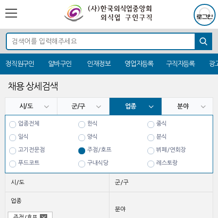
정직원구인
알바구인
인재정보
영업자등록
구직자등록
광
채용 상세검색
시/도
군/구
업종
분야
업종전체
한식
중식
일식
양식
분식
고기전문점
주점/호프
뷔페/연회장
푸드코트
구내식당
레스토랑
치킨
시/도
군/구
업종
분야
주점/호프