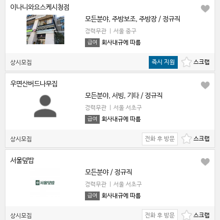
이나니와요스케시청점
모든분야, 주방보조, 주방장 / 정규직
경력무관
|
서울 중구
회사내규에 따름
급여
즉시 지원
상시모집
우면산버드나무집
모든분야, 서빙, 기타 / 정규직
경력무관
|
서울 서초구
회사내규에 따름
급여
전화 후 방문
상시모집
서울덮밥
모든분야 / 정규직
경력무관
|
서울 서초구
회사내규에 따름
급여
전화 후 방문
상시모집