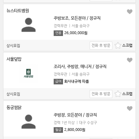
뉴스타트병원
주방보조, 모든분야 / 정규직
경력무관
|
서울 송파구
26,000,000원
연봉
전화 후 방문
상시모집
서울덮밥
조리사, 주방장, 매니저 / 정규직
경력무관
|
서울 송파구
회사내규에 따름
급여
전화 후 방문
상시모집
동궁찜닭
주방장, 모든분야 / 정규직
경력 1년 이상
|
대구 수성구
2,800,000원
월급