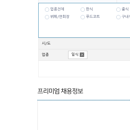
업종전체
한식
중식
뷔페/연회장
푸드코트
구내
시/도
일식
업종
프리미엄 채용정보