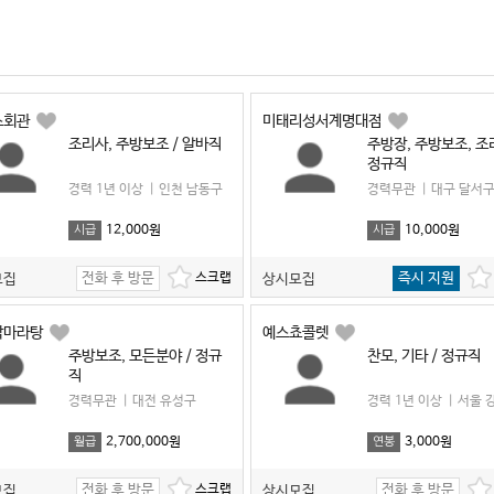
스회관
미태리성서계명대점
조리사, 주방보조 / 알바직
주방장, 주방보조, 조
정규직
경력 1년 이상
|
인천 남동구
경력무관
|
대구 달서
12,000원
10,000원
시급
시급
전화 후 방문
즉시 지원
모집
상시모집
각마라탕
예스쵸콜렛
주방보조, 모든분야 / 정규
찬모, 기타 / 정규직
직
경력무관
|
대전 유성구
경력 1년 이상
|
서울 
2,700,000원
3,000원
월급
연봉
전화 후 방문
전화 후 방문
모집
상시모집