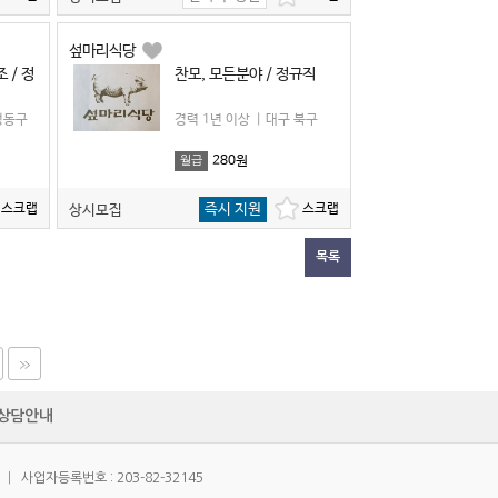
섶마리식당
 / 정
찬모, 모든분야 / 정규직
성동구
경력 1년 이상
|
대구 북구
280원
월급
즉시 지원
상시모집
목록
상담안내
|
사업자등록번호 : 203-82-32145