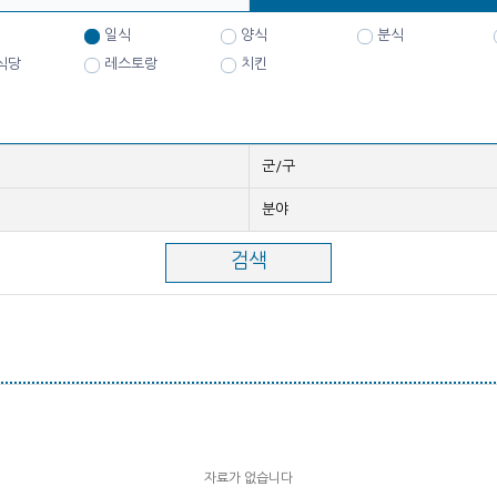
일식
양식
분식
식당
레스토랑
치킨
군/구
분야
자료가 없습니다