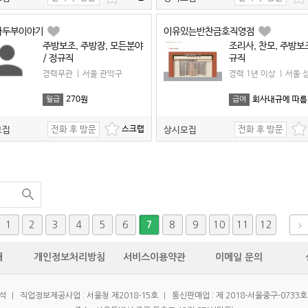
가두부이야기
이유있는반찬금호직영점
주방보조, 주방장, 모든분야
조리사, 찬모, 주방보조
/ 정규직
규직
경력무관
|
서울 관악구
경력 1년 이상
|
서울 
270원
회사내규에 따름
월급
급여
전화 후 방문
전화 후 방문
모집
상시모집
1
2
3
4
5
6
8
9
10
11
12
7
개
개인정보처리방침
서비스이용약관
이메일 문의
우석
|
직업정보제공사업 : 서울청 제2018-15호
|
통신판매업 : 제 2018-서울중구-0733호