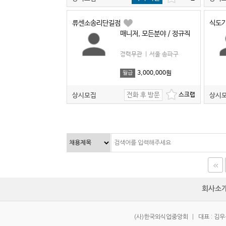
류센소송리단길점
식도
매니저, 모든분야 / 정규직
경력무관
|
서울 송파구
3,000,000원
월급
전화 후 방문
상시모집
상시
회사소
(사)한국외식업중앙회
|
대표 : 김