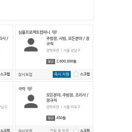
심플프로젝트컴퍼니
리사 /
주방장, 서빙, 모든분야 / 정
규직
구
경력무관
|
서울 강남구
2,600,000원
월급
즉시 지원
상시모집
극락
모든분야, 주방장, 조리사 /
정규직
강남구
경력무관
|
서울 마포구
450원
월급
전화 후 방문
상시모집