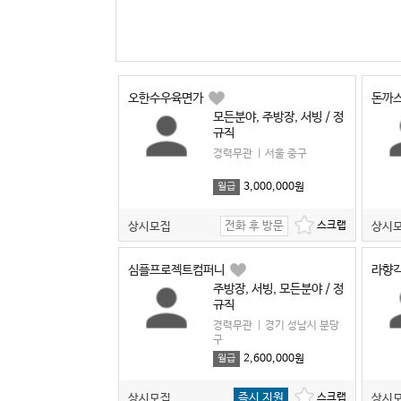
오한수우육면가
돈까
모든분야, 주방장, 서빙 / 정
규직
경력무관
|
서울 중구
3,000,000원
월급
전화 후 방문
상시모집
상시
심플프로젝트컴퍼니
라향
주방장, 서빙, 모든분야 / 정
규직
경력무관
|
경기 성남시 분당
구
2,600,000원
월급
즉시 지원
상시모집
상시