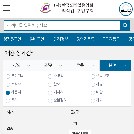
정직원구인
알바구인
인재정보
영업자등록
구직자등록
광
채용 상세검색
시/도
군/구
업종
분야
분야전체
주방장
주방보조
조리사
찬모
서빙
카운터
매니저
배달
주차
숯불장치
기타
시/도
군/구
분야
업종
카운터