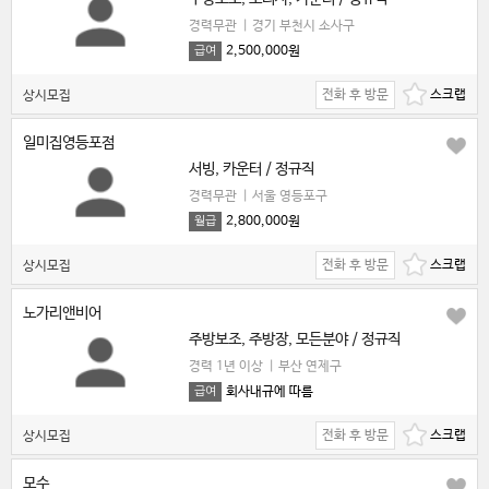
경력무관
|
경기 부천시 소사구
2,500,000원
급여
전화 후 방문
상시모집
일미집영등포점
서빙, 카운터 / 정규직
경력무관
|
서울 영등포구
2,800,000원
월급
전화 후 방문
상시모집
노가리앤비어
주방보조, 주방장, 모든분야 / 정규직
경력 1년 이상
|
부산 연제구
회사내규에 따름
급여
전화 후 방문
상시모집
모수