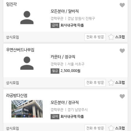
임진각
모든분야 / 알바직
경력무관
|
경남 창원시 진해구
회사내규에 따름
급여
전화 후 방문
상시모집
우면산버드나무집
카운터 / 정규직
경력무관
|
서울 서초구
2,500,000원
월급
전화 후 방문
상시모집
라공방다산점
모든분야 / 정규직
경력무관
|
경기 남양주시
회사내규에 따름
급여
전화 후 방문
상시모집