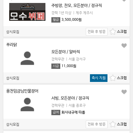
주방장, 찬모, 모든분야 / 정규직
경력 1년 이상
|
제주 제주시
3,500,000원
월급
전화 후 방문
상시모집
푸라닭
모든분야 / 알바직
경력무관
|
서울 강서구
11,000원
시급
즉시 지원
상시모집
풍천임금님민물장어
서빙, 모든분야 / 정규직
경력무관
|
서울 종로구
회사내규에 따름
급여
전화 후 방문
상시모집