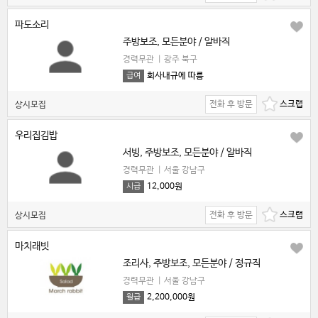
파도소리
주방보조, 모든분야 / 알바직
경력무관
|
광주 북구
회사내규에 따름
급여
전화 후 방문
상시모집
우리집김밥
서빙, 주방보조, 모든분야 / 알바직
경력무관
|
서울 강남구
12,000원
시급
전화 후 방문
상시모집
마치래빗
조리사, 주방보조, 모든분야 / 정규직
경력무관
|
서울 강남구
2,200,000원
월급