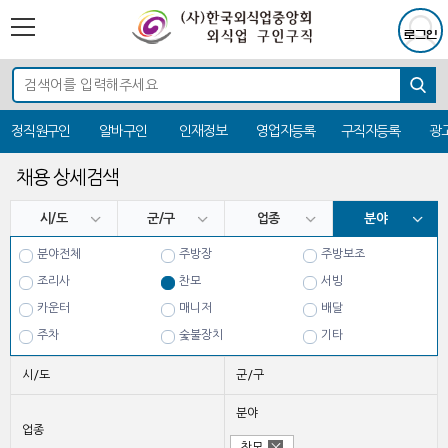
정직원구인
알바구인
인재정보
영업자등록
구직자등록
광
채용 상세검색
시/도
군/구
업종
분야
분야전체
주방장
주방보조
조리사
찬모
서빙
카운터
매니저
배달
주차
숯불장치
기타
시/도
군/구
분야
업종
찬모