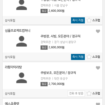
경력무관
|
서울 강남구
2,600,000원
월급
즉시 지원
상시모집
심플프로젝트컴퍼니
주방장, 서빙, 모든분야 / 정규직
경력무관
|
경기 성남시 분당구
2,600,000원
월급
즉시 지원
상시모집
라향각마라탕
주방보조, 모든분야 / 정규직
경력무관
|
대전 유성구
2,700,000원
월급
전화 후 방문
상시모집
예스쵸콜렛