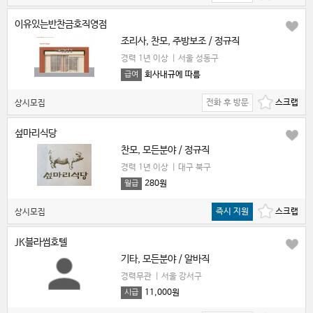
이유있는반찬금호직영점
조리사, 찬모, 주방보조 / 정규직
경력 1년 이상
|
서울 성동구
회사내규에 따름
급여
전화 후 방문
상시모집
섶마리식당
찬모, 모든분야 / 정규직
경력 1년 이상
|
대구 북구
280원
월급
즉시 지원
상시모집
JK블라썸호텔
기타, 모든분야 / 알바직
경력무관
|
서울 강서구
11,000원
시급