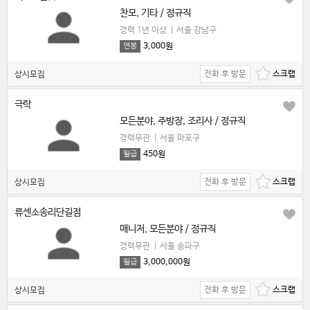
찬모, 기타 / 정규직
경력 1년 이상
|
서울 강남구
3,000원
연봉
전화 후 방문
상시모집
극락
모든분야, 주방장, 조리사 / 정규직
경력무관
|
서울 마포구
450원
월급
전화 후 방문
상시모집
류센소송리단길점
매니저, 모든분야 / 정규직
경력무관
|
서울 송파구
3,000,000원
월급
전화 후 방문
상시모집