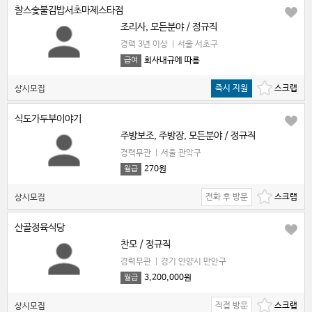
찰스숯불김밥서초마제스타점
조리사, 모든분야 / 정규직
경력 3년 이상
|
서울 서초구
회사내규에 따름
급여
즉시 지원
상시모집
식도가두부이야기
주방보조, 주방장, 모든분야 / 정규직
경력무관
|
서울 관악구
270원
월급
전화 후 방문
상시모집
산골정육식당
찬모 / 정규직
경력무관
|
경기 안양시 만안구
3,200,000원
월급
직접 방문
상시모집