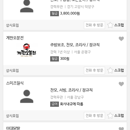
경력무관
|
경기 고양시 덕양구
3,800,000원
월급
전화 후 방문
상시모집
게판오분전
주방보조, 찬모, 조리사 / 정규직
경력 1년 이상
|
서울 은평구
300원
월급
전화 후 방문
상시모집
스미즈일식
찬모, 서빙, 조리사 / 정규직
경력무관
|
서울 강남구
회사내규에 따름
급여
전화 후 방문
상시모집
아대닭발