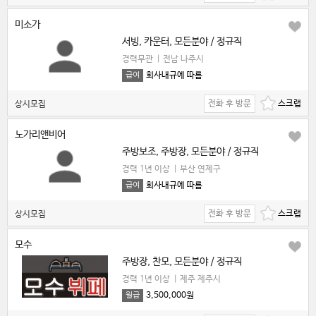
미소가
서빙, 카운터, 모든분야 / 정규직
경력무관
|
전남 나주시
회사내규에 따름
급여
전화 후 방문
상시모집
노가리앤비어
주방보조, 주방장, 모든분야 / 정규직
경력 1년 이상
|
부산 연제구
회사내규에 따름
급여
전화 후 방문
상시모집
모수
주방장, 찬모, 모든분야 / 정규직
경력 1년 이상
|
제주 제주시
3,500,000원
월급