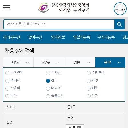
정직원구인
알바구인
인재정보
영업자등록
구직자등록
광
채용 상세검색
시/도
군/구
업종
분야
분야전체
주방장
주방보조
조리사
찬모
서빙
카운터
매니저
배달
주차
숯불장치
기타
시/도
군/구
분야
업종
찬모