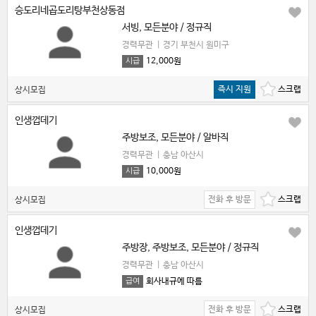
승도리네곱도리탕부천상동점
서빙, 모든분야 / 정규직
경력무관
|
경기 부천시 원미구
12,000원
시급
즉시 지원
상시모집
인생껍데기
주방보조, 모든분야 / 알바직
경력무관
|
충남 아산시
10,000원
시급
전화 후 방문
상시모집
인생껍데기
주방장, 주방보조, 모든분야 / 정규직
경력무관
|
충남 아산시
회사내규에 따름
급여
전화 후 방문
상시모집