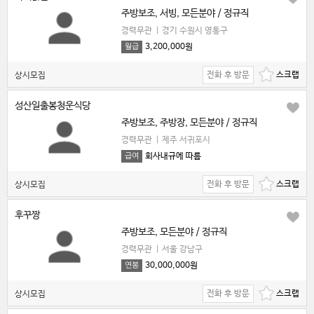
주방보조, 서빙, 모든분야 / 정규직
경력무관
|
경기 수원시 영통구
3,200,000원
월급
전화 후 방문
상시모집
성산일출봉청운식당
주방보조, 주방장, 모든분야 / 정규직
경력무관
|
제주 서귀포시
회사내규에 따름
급여
전화 후 방문
상시모집
후꾸짱
주방보조, 모든분야 / 정규직
경력무관
|
서울 강남구
30,000,000원
연봉
전화 후 방문
상시모집