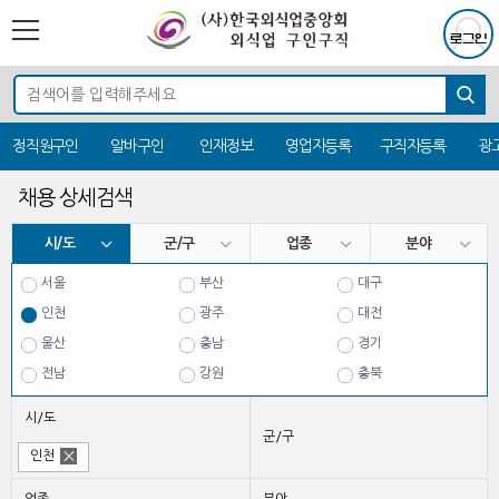
정직원구인
알바구인
인재정보
영업자등록
구직자등록
광
채용 상세검색
시/도
군/구
업종
분야
서울
부산
대구
인천
광주
대전
울산
충남
경기
전남
강원
충북
전북
경북
경남
시/도
제주
군/구
인천