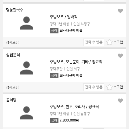
명동칼국수
주방보조 / 알바직
경력 1년 이상
|
인천 부평구
회사내규에 따름
급여
전화 후 방문
상시모집
삼첩분식
주방보조, 모든분야, 기타 / 정규직
경력무관
|
인천 서구
회사내규에 따름
급여
전화 후 방문
상시모집
봄식당
주방보조, 찬모, 조리사 / 정규직
경력 1년 이상
|
인천 남동구
2,800,000원
급여