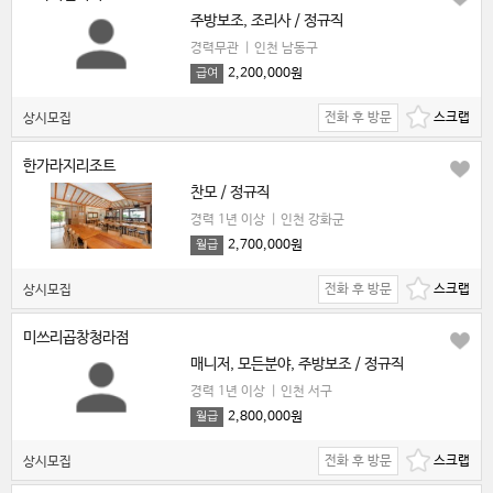
주방보조, 조리사 / 정규직
경력무관
|
인천 남동구
2,200,000원
급여
전화 후 방문
상시모집
한가라지리조트
찬모 / 정규직
경력 1년 이상
|
인천 강화군
2,700,000원
월급
전화 후 방문
상시모집
미쓰리곱창청라점
매니저, 모든분야, 주방보조 / 정규직
경력 1년 이상
|
인천 서구
2,800,000원
월급
전화 후 방문
상시모집