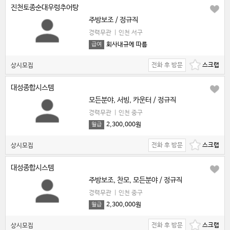
진천토종순대우렁추어탕
주방보조 / 정규직
경력무관
|
인천 서구
회사내규에 따름
급여
전화 후 방문
상시모집
대성종합시스템
모든분야, 서빙, 카운터 / 정규직
경력무관
|
인천 중구
2,300,000원
월급
전화 후 방문
상시모집
대성종합시스템
주방보조, 찬모, 모든분야 / 정규직
경력무관
|
인천 중구
2,300,000원
월급
전화 후 방문
상시모집