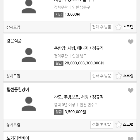
경력무관
|
인천 남동구
13,000원
시급
전화 후 방문
상시모집
경은식품
주방장, 서빙, 매니저 / 정규직
경력무관
|
인천 남구
28,000,003,300,000원
월급
전화 후 방문
상시모집
힘센풍천장어
찬모, 주방보조, 서빙 / 정규직
경력 5년 이상
|
인천 연수구
3,500,000원
월급
전화 후 방문
상시모집
노가리앤비어