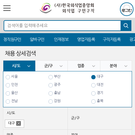
정직원구인
알바구인
인재정보
영업자등록
구직자등록
광
채용 상세검색
시/도
군/구
업종
분야
서울
부산
대구
인천
광주
대전
울산
충남
경기
전남
강원
충북
전북
경북
경남
시/도
제주
군/구
대구