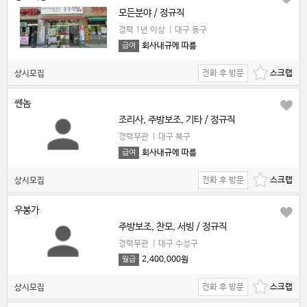
모든분야 / 정규직
경력 1년 이상
|
대구 동구
회사내규에 따름
급여
전화 후 방문
상시모집
쎈놈
조리사, 주방보조, 기타 / 정규직
경력무관
|
대구 북구
회사내규에 따름
급여
전화 후 방문
상시모집
우봉가
주방보조, 찬모, 서빙 / 정규직
경력무관
|
대구 수성구
2,400,000원
월급
전화 후 방문
상시모집