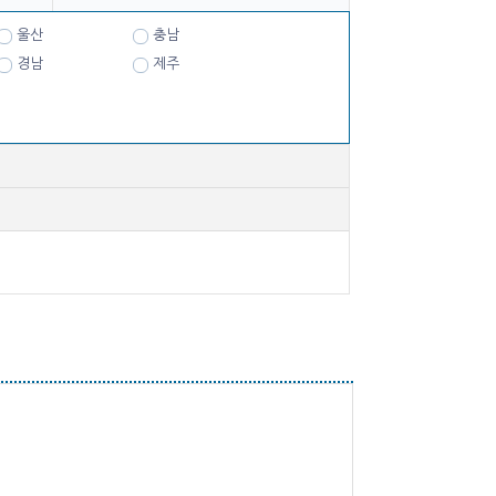
울산
충남
경남
제주