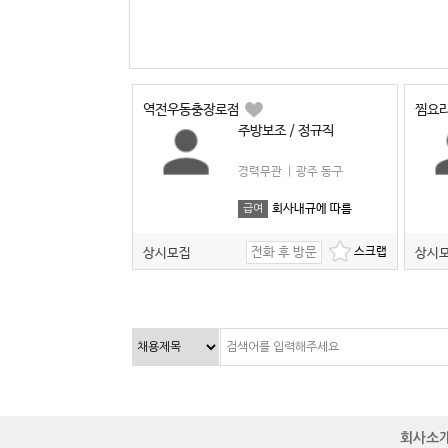
역전우동충장로점
찜요
주방보조 / 정규직
경력무관
|
광주 동구
회사내규에 따름
급여
전화 후 방문
상시모집
상시
회사소