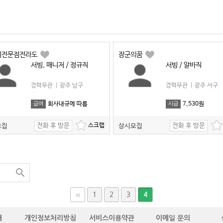
리전문점전라도
장군의꿈
서빙, 매니저 / 정규직
서빙 / 알바직
경력무관
|
광주 남구
경력무관
|
광주 서구
회사내규에 따름
7,530원
급여
시급
전화 후 방문
전화 후 방문
모집
상시모집
1
2
3
4
개
개인정보처리방침
서비스이용약관
이메일 문의