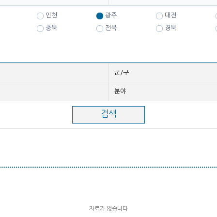
인천
광주
대전
충북
전북
경북
군/구
분야
자료가 없습니다