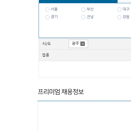
서울
부산
대구
경기
전남
강원
광주
시/도
업종
프리미엄 채용정보