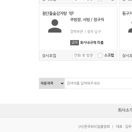
첨단돌솥감자탕
동구
주방장, 서빙 / 정규직
경력무관
|
광주 남구
회사내규에 따름
급여
전화 후 방문
상시모집
상시
회사소
(사)한국외식업중앙회
|
대표 : 김