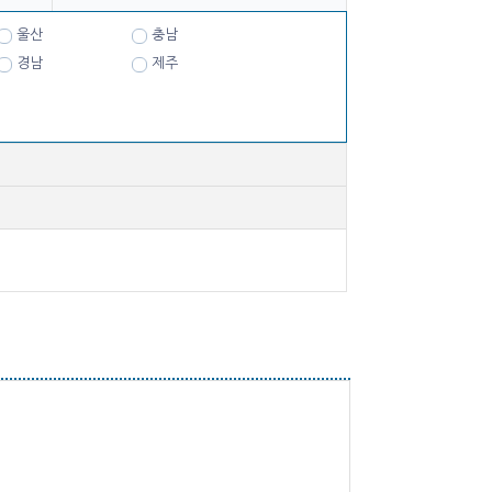
울산
충남
경남
제주