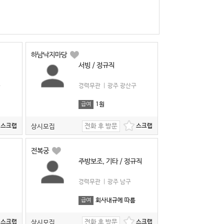
하남낙지마당
서빙 / 정규직
구
경력무관
|
광주 광산구
1원
급여
전화 후 방문
상시모집
전복궁
주방보조, 기타 / 정규직
경력무관
|
광주 남구
회사내규에 따름
급여
전화 후 방문
상시모집