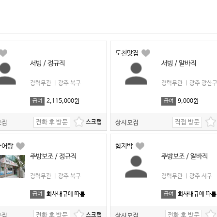
도천맛집
서빙 / 정규직
서빙 / 알바직
경력무관
|
광주 북구
경력무관
|
광주 광산
2,115,000원
9,000원
급여
급여
전화 후 방문
직접 방문
모집
상시모집
추어탕
함지박
주방보조 / 정규직
주방보조 / 알바직
경력무관
|
광주 북구
경력무관
|
광주 서구
회사내규에 따름
회사내규에 따름
급여
급여
전화 후 방문
전화 후 방문
모집
상시모집