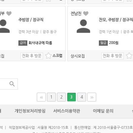
지부
전남친
주방장 / 정규직
찬모, 주방장 / 정규직
경력 3년 이상
|
광주 동구
경력 1년 이상
|
광주 
회사내규에 따름
200원
급여
월급
전화 후 방문
전화 후 방문
모집
상시모집
1
2
4
3
개
개인정보처리방침
서비스이용약관
이메일 문의
우석
|
직업정보제공사업 : 서울청 제2018-15호
|
통신판매업 : 제 2018-서울중구-0733호