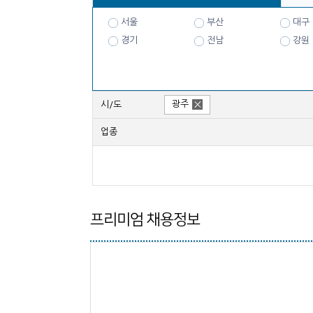
서울
부산
대구
경기
전남
강원
광주
시/도
업종
프리미엄 채용정보