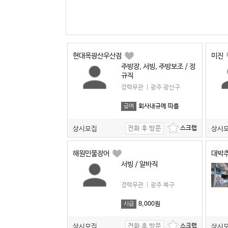
현대옥광산우산점
미진
주방장, 서빙, 주방보조 / 정
규직
경력무관
|
광주 광산구
회사내규에 따름
급여
전화 후 방문
상시모집
상시
해원민물장어
대박
서빙 / 알바직
경력무관
|
광주 북구
8,000원
시급
전화 후 방문
상시모집
상시