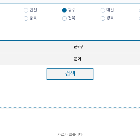
인천
광주
대전
충북
전북
경북
군/구
분야
자료가 없습니다