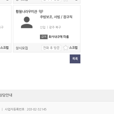
황칠나라우미관
주방보조, 서빙 / 정규직
북구
신입
|
광주 북구
회사내규에 따름
급여
전화 후 방문
상시모집
목록
상담안내
|
사업자등록번호 : 203-82-32145