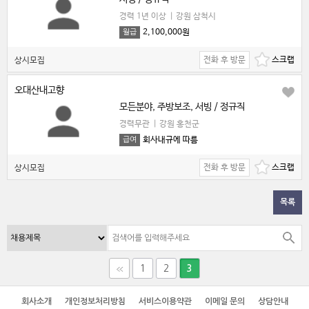
경력 1년 이상
|
강원 삼척시
2,100,000원
월급
전화 후 방문
상시모집
오대산내고향
모든분야, 주방보조, 서빙 / 정규직
경력무관
|
강원 홍천군
회사내규에 따름
급여
전화 후 방문
상시모집
목록
1
2
3
회사소개
개인정보처리방침
서비스이용약관
이메일 문의
상담안내