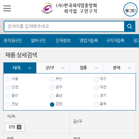
정직원구인
알바구인
인재정보
영업자등록
구직자등록
광
채용 상세검색
시/도
군/구
업종
분야
서울
부산
대구
인천
광주
대전
울산
충남
경기
전남
강원
충북
전북
경북
경남
시/도
제주
군/구
강원